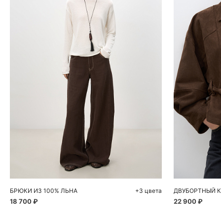
Добавить в корзину
Д
40
42
44
46
S
БРЮКИ ИЗ 100% ЛЬНА
+3 цвета
18 700 ₽
22 900 ₽