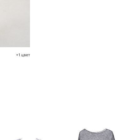
ну
4
+1 цвет