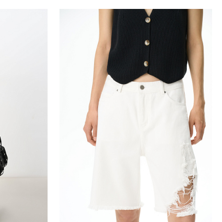
ну
Добавить в корзину
L
40
42
44
46
48