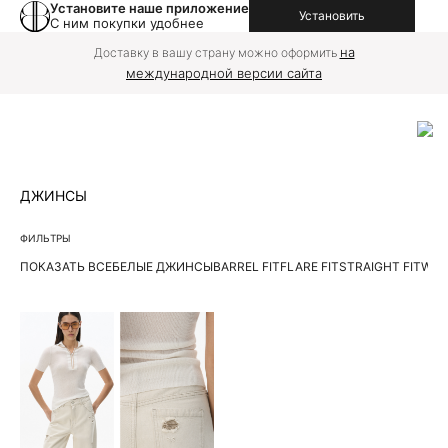
Установите наше приложение
Установить
С ним покупки удобнее
на
Доставку в вашу страну можно оформить
международной версии сайта
ДЖИНСЫ
ФИЛЬТРЫ
ПОКАЗАТЬ ВСЕ
БЕЛЫЕ ДЖИНСЫ
BARREL FIT
FLARE FIT
STRAIGHT FIT
WIDE