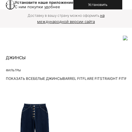
Установите наше приложение
Установить
С ним покупки удобнее
на
Доставку в вашу страну можно оформить
международной версии сайта
ДЖИНСЫ
ФИЛЬТРЫ
ПОКАЗАТЬ ВСЕ
БЕЛЫЕ ДЖИНСЫ
BARREL FIT
FLARE FIT
STRAIGHT FIT
WIDE