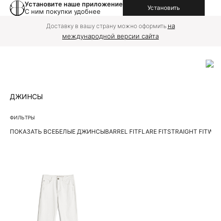
Установите наше приложение
Установить
С ним покупки удобнее
на
Доставку в вашу страну можно оформить
международной версии сайта
ДЖИНСЫ
ФИЛЬТРЫ
ПОКАЗАТЬ ВСЕ
БЕЛЫЕ ДЖИНСЫ
BARREL FIT
FLARE FIT
STRAIGHT FIT
WIDE