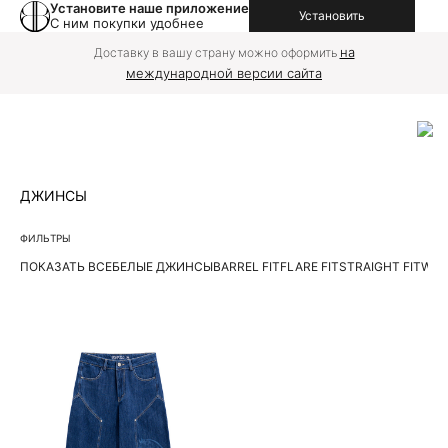
Установите наше приложение
Установить
С ним покупки удобнее
на
Доставку в вашу страну можно оформить
международной версии сайта
ДЖИНСЫ
ФИЛЬТРЫ
ПОКАЗАТЬ ВСЕ
БЕЛЫЕ ДЖИНСЫ
BARREL FIT
FLARE FIT
STRAIGHT FIT
WIDE