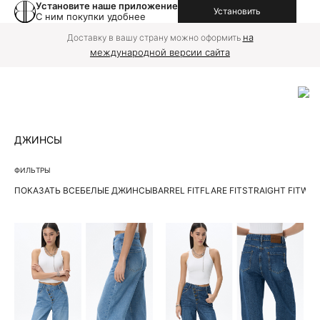
Установите наше приложение
Установить
С ним покупки удобнее
на
Доставку в вашу страну можно оформить
международной версии сайта
ДЖИНСЫ
ФИЛЬТРЫ
ПОКАЗАТЬ ВСЕ
БЕЛЫЕ ДЖИНСЫ
BARREL FIT
FLARE FIT
STRAIGHT FIT
WIDE