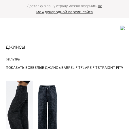
на
Доставку в вашу страну можно оформить
международной версии сайта
ДЖИНСЫ
ФИЛЬТРЫ
ПОКАЗАТЬ ВСЕ
БЕЛЫЕ ДЖИНСЫ
BARREL FIT
FLARE FIT
STRAIGHT FIT
WIDE