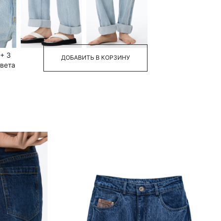
40
42
44
46
48
+ 3
ДОБАВИТЬ В КОРЗИНУ
вета