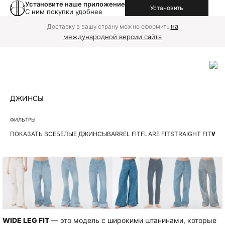
Установите наше приложение
Установить
С ним покупки удобнее
на
Доставку в вашу страну можно оформить
международной версии сайта
ДЖИНСЫ
ФИЛЬТРЫ
ПОКАЗАТЬ ВСЕ
БЕЛЫЕ ДЖИНСЫ
BARREL FIT
FLARE FIT
STRAIGHT FIT
WIDE
WIDE LEG FIT
—
это модель с широкими штанинами, которые