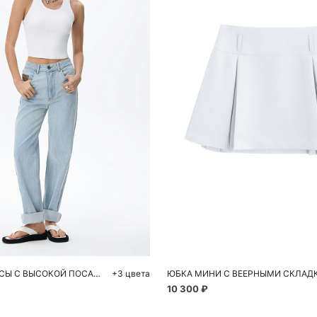
обавить в корзину
Добавить в корзи
42
44
46
48
40
42
ПРЯМЫЕ ДЖИНСЫ С ВЫСОКОЙ ПОСАДКОЙ
+3 цвета
ЮБКА МИНИ С ВЕЕРНЫМИ СКЛАД
10 300 ₽