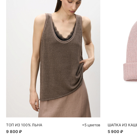
Добавить в корзину
Д
XS
S
M
L
54
ТОП ИЗ 100% ЛЬНА
+5 цветов
ШАПКА ИЗ КАШ
9 800 ₽
5 900 ₽