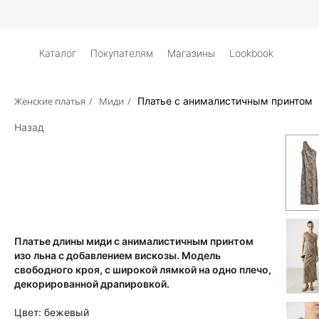
Каталог
Покупателям
Магазины
Lookbook
Женские платья
/
Миди
/
Платье с анималистичным принтом
Назад
Платье длины миди с анималистичным принтом
изо льна с добавлением вискозы. Модель
свободного кроя, с широкой лямкой на одно плечо,
декорированной драпировкой.
Цвет:
бежевый