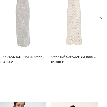
ТРИКОТАЖНОЕ ПЛАТЬЕ АЖУРНЫМ ПЕРЕПЛЕТЕНИЕМ
АЖУРНЫЙ САРАФАН ИЗ 100% ХЛОПКА
23 400 ₽
12 900 ₽
23