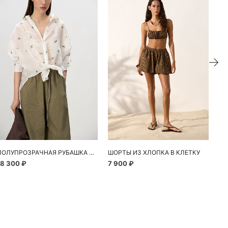
ие
ПОЛУПРОЗРАЧНАЯ РУБАШКА С РОМАШКАМИ
ШОРТЫ ИЗ ХЛОПКА В КЛЕТКУ
18 300 ₽
7 900 ₽
10