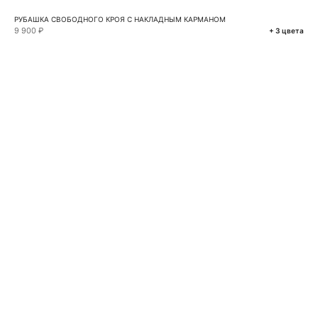
РУБАШКА СВОБОДНОГО КРОЯ С НАКЛАДНЫМ КАРМАНОМ
9 900 ₽
+ 3 цвета
VKONTAKTE
TELEGRAM
MAX