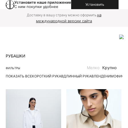
Установите наше приложение
Установить
С ним покупки удобнее
на
Доставку в вашу страну можно оформить
международной версии сайта
РУБАШКИ
Мелко
Крупно
ФИЛЬТРЫ
ПОКАЗАТЬ ВСЕ
КОРОТКИЙ РУКАВ
ДЛИННЫЙ РУКАВ
ЛЕН
ДЕНИМ
ОФИС
П