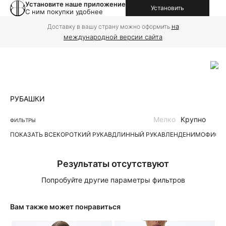
Установите наше приложение
Установить
С ним покупки удобнее
на
Доставку в вашу страну можно оформить
международной версии сайта
РУБАШКИ
Мелко
Крупно
ФИЛЬТРЫ
ПОКАЗАТЬ ВСЕ
КОРОТКИЙ РУКАВ
ДЛИННЫЙ РУКАВ
ЛЕН
ДЕНИМ
ОФИС
П
Результаты отсутствуют
Попробуйте другие параметры фильтров
Вам также может понравиться