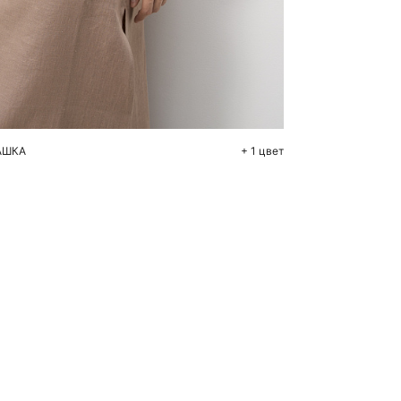
бавить в корзину
S
M
АШКА
+ 1 цвет