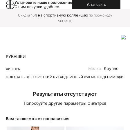
Установите наше приложение
Установить
С ним покупки удобнее
на спортивную коллекцию
Скидка 10%
по промокоду
SPORT10
РУБАШКИ
Мелко
Крупно
ФИЛЬТРЫ
ПОКАЗАТЬ ВСЕ
КОРОТКИЙ РУКАВ
ДЛИННЫЙ РУКАВ
ЛЕН
ДЕНИМ
ОФИС
П
Результаты отсутствуют
Попробуйте другие параметры фильтров
Вам также может понравиться