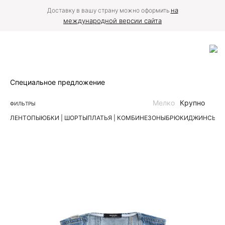
на
Доставку в вашу страну можно оформить
международной версии сайта
Специальное предложение
Мелко
Крупно
ФИЛЬТРЫ
ЛЕН
ТОПЫ
ЮБКИ | ШОРТЫ
ПЛАТЬЯ | КОМБИНЕЗОНЫ
БРЮКИ
ДЖИНСЫ
К