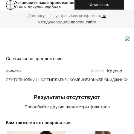
Установите наше приложение
Установить
С ним покупки удобнее
на
Доставку в вашу страну можно оформить
международной версии сайта
Специальное предложение
Мелко
Крупно
ФИЛЬТРЫ
ЛЕН
ТОПЫ
ЮБКИ | ШОРТЫ
ПЛАТЬЯ | КОМБИНЕЗОНЫ
БРЮКИ
ДЖИНСЫ
К
Результаты отсутствуют
Попробуйте другие параметры фильтров
Вам также может понравиться