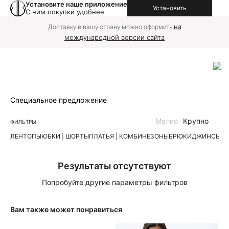
Установите наше приложение
Установить
С ним покупки удобнее
на
Доставку в вашу страну можно оформить
международной версии сайта
Специальное предложение
Мелко
Крупно
ФИЛЬТРЫ
ЛЕН
ТОПЫ
ЮБКИ | ШОРТЫ
ПЛАТЬЯ | КОМБИНЕЗОНЫ
БРЮКИ
ДЖИНСЫ
К
Результаты отсутствуют
Попробуйте другие параметры фильтров
Вам также может понравиться