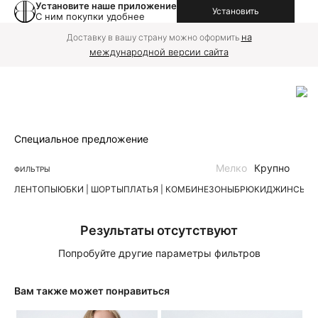
Установите наше приложение
Установить
С ним покупки удобнее
на
Доставку в вашу страну можно оформить
международной версии сайта
Специальное предложение
Мелко
Крупно
ФИЛЬТРЫ
ЛЕН
ТОПЫ
ЮБКИ | ШОРТЫ
ПЛАТЬЯ | КОМБИНЕЗОНЫ
БРЮКИ
ДЖИНСЫ
К
Результаты отсутствуют
Попробуйте другие параметры фильтров
Вам также может понравиться