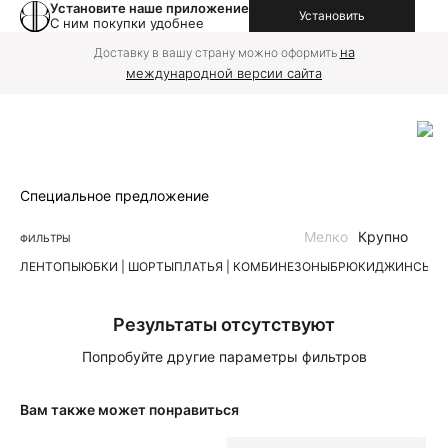
Установите наше приложение
Установить
С ним покупки удобнее
на
Доставку в вашу страну можно оформить
международной версии сайта
Специальное предложение
Мелко
Крупно
ФИЛЬТРЫ
ЛЕН
ТОПЫ
ЮБКИ | ШОРТЫ
ПЛАТЬЯ | КОМБИНЕЗОНЫ
БРЮКИ
ДЖИНСЫ
К
Результаты отсутствуют
Попробуйте другие параметры фильтров
Вам также может понравиться