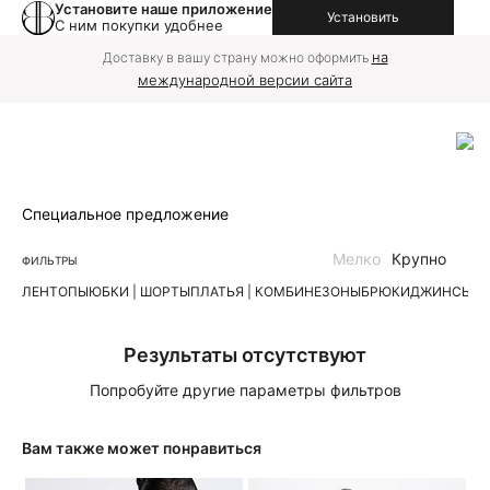
Установите наше приложение
Установить
С ним покупки удобнее
на
Доставку в вашу страну можно оформить
международной версии сайта
Специальное предложение
Мелко
Крупно
ФИЛЬТРЫ
ЛЕН
ТОПЫ
ЮБКИ | ШОРТЫ
ПЛАТЬЯ | КОМБИНЕЗОНЫ
БРЮКИ
ДЖИНСЫ
К
Результаты отсутствуют
Попробуйте другие параметры фильтров
Вам также может понравиться