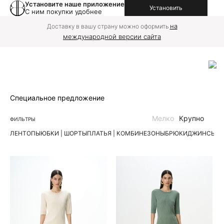
Установите наше приложение
Установить
С ним покупки удобнее
на
Доставку в вашу страну можно оформить
международной версии сайта
Специальное предложение
Мелко
Крупно
ФИЛЬТРЫ
ЛЕН
ТОПЫ
ЮБКИ | ШОРТЫ
ПЛАТЬЯ | КОМБИНЕЗОНЫ
БРЮКИ
ДЖИНСЫ
К