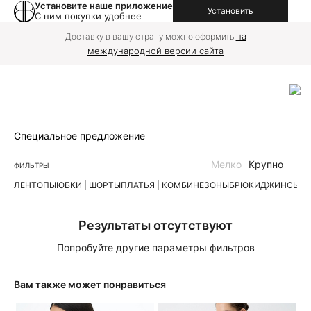
Установите наше приложение
Установить
С ним покупки удобнее
на
Доставку в вашу страну можно оформить
международной версии сайта
Специальное предложение
Мелко
Крупно
ФИЛЬТРЫ
ЛЕН
ТОПЫ
ЮБКИ | ШОРТЫ
ПЛАТЬЯ | КОМБИНЕЗОНЫ
БРЮКИ
ДЖИНСЫ
К
Результаты отсутствуют
Попробуйте другие параметры фильтров
Вам также может понравиться