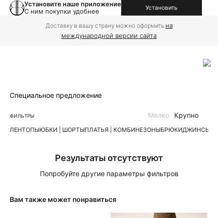
Установите наше приложение
Установить
С ним покупки удобнее
на
Доставку в вашу страну можно оформить
международной версии сайта
Специальное предложение
Мелко
Крупно
ФИЛЬТРЫ
ЛЕН
ТОПЫ
ЮБКИ | ШОРТЫ
ПЛАТЬЯ | КОМБИНЕЗОНЫ
БРЮКИ
ДЖИНСЫ
К
Результаты отсутствуют
Попробуйте другие параметры фильтров
Вам также может понравиться