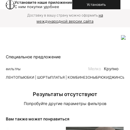
Установите наше приложение
Установить
С ним покупки удобнее
на
Доставку в вашу страну можно оформить
международной версии сайта
Специальное предложение
Мелко
Крупно
ФИЛЬТРЫ
ЛЕН
ТОПЫ
ЮБКИ | ШОРТЫ
ПЛАТЬЯ | КОМБИНЕЗОНЫ
БРЮКИ
ДЖИНСЫ
К
Результаты отсутствуют
Попробуйте другие параметры фильтров
Вам также может понравиться