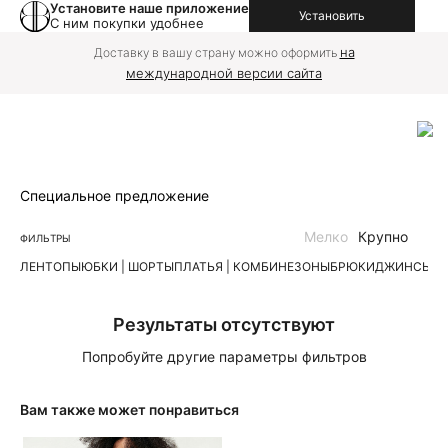
Установите наше приложение
Установить
С ним покупки удобнее
на
Доставку в вашу страну можно оформить
международной версии сайта
Специальное предложение
Мелко
Крупно
ФИЛЬТРЫ
ЛЕН
ТОПЫ
ЮБКИ | ШОРТЫ
ПЛАТЬЯ | КОМБИНЕЗОНЫ
БРЮКИ
ДЖИНСЫ
К
Результаты отсутствуют
Попробуйте другие параметры фильтров
Вам также может понравиться