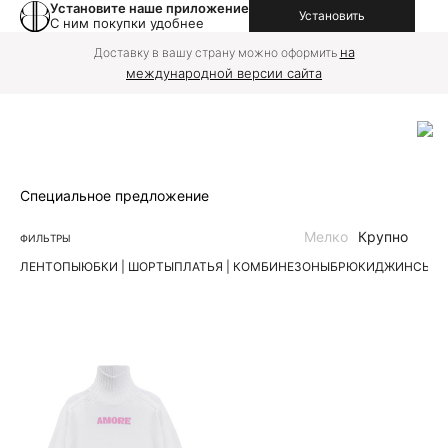
Установите наше приложение
Установить
С ним покупки удобнее
на
Доставку в вашу страну можно оформить
международной версии сайта
Специальное предложение
Мелко
Крупно
ФИЛЬТРЫ
ЛЕН
ТОПЫ
ЮБКИ | ШОРТЫ
ПЛАТЬЯ | КОМБИНЕЗОНЫ
БРЮКИ
ДЖИНСЫ
К