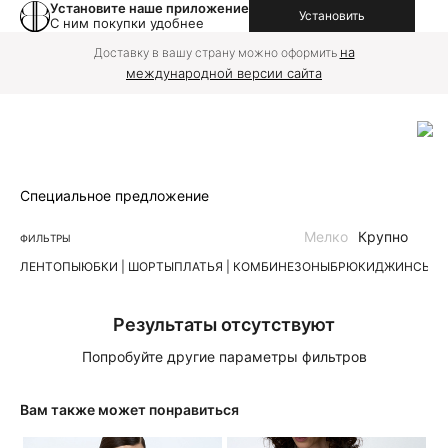
Установите наше приложение
Установить
С ним покупки удобнее
на
Доставку в вашу страну можно оформить
международной версии сайта
Специальное предложение
Мелко
Крупно
ФИЛЬТРЫ
ЛЕН
ТОПЫ
ЮБКИ | ШОРТЫ
ПЛАТЬЯ | КОМБИНЕЗОНЫ
БРЮКИ
ДЖИНСЫ
К
Результаты отсутствуют
Попробуйте другие параметры фильтров
Вам также может понравиться