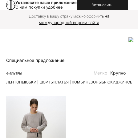
Установите наше приложение
Установить
С ним покупки удобнее
на
Доставку в вашу страну можно оформить
международной версии сайта
Специальное предложение
Мелко
Крупно
ФИЛЬТРЫ
ЛЕН
ТОПЫ
ЮБКИ | ШОРТЫ
ПЛАТЬЯ | КОМБИНЕЗОНЫ
БРЮКИ
ДЖИНСЫ
К