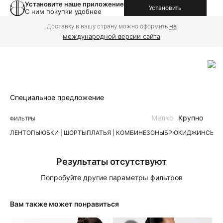
Установите наше приложение
Установить
С ним покупки удобнее
на
Доставку в вашу страну можно оформить
международной версии сайта
Специальное предложение
Мелко
Крупно
ФИЛЬТРЫ
ЛЕН
ТОПЫ
ЮБКИ | ШОРТЫ
ПЛАТЬЯ | КОМБИНЕЗОНЫ
БРЮКИ
ДЖИНСЫ
К
Результаты отсутствуют
Попробуйте другие параметры фильтров
Вам также может понравиться