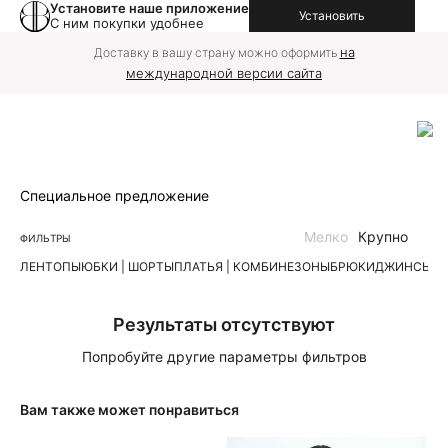
Установите наше приложение
Установить
С ним покупки удобнее
на
Доставку в вашу страну можно оформить
международной версии сайта
Специальное предложение
Мелко
Крупно
ФИЛЬТРЫ
ЛЕН
ТОПЫ
ЮБКИ | ШОРТЫ
ПЛАТЬЯ | КОМБИНЕЗОНЫ
БРЮКИ
ДЖИНСЫ
К
Результаты отсутствуют
Попробуйте другие параметры фильтров
Вам также может понравиться