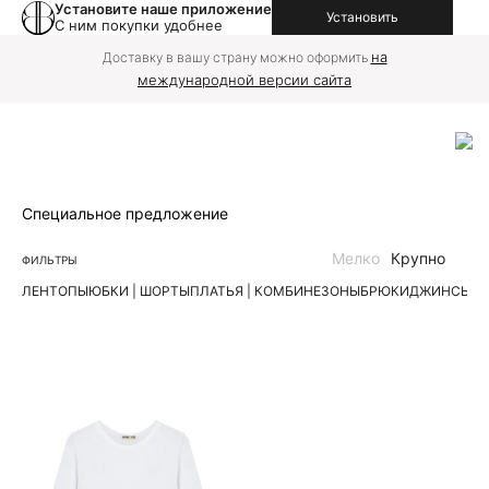
Установите наше приложение
Установить
С ним покупки удобнее
на
Доставку в вашу страну можно оформить
международной версии сайта
Специальное предложение
Мелко
Крупно
ФИЛЬТРЫ
ЛЕН
ТОПЫ
ЮБКИ | ШОРТЫ
ПЛАТЬЯ | КОМБИНЕЗОНЫ
БРЮКИ
ДЖИНСЫ
К