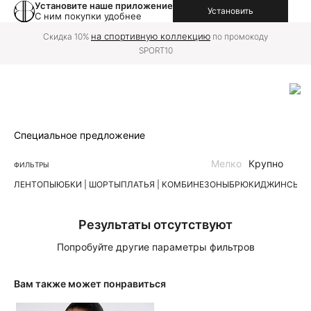
Установите наше приложение
Установить
С ним покупки удобнее
на спортивную коллекцию
Скидка 10%
по промокоду
SPORT10
Специальное предложение
Мелко
Крупно
ФИЛЬТРЫ
ЛЕН
ТОПЫ
ЮБКИ | ШОРТЫ
ПЛАТЬЯ | КОМБИНЕЗОНЫ
БРЮКИ
ДЖИНСЫ
К
Результаты отсутствуют
Попробуйте другие параметры фильтров
Вам также может понравиться