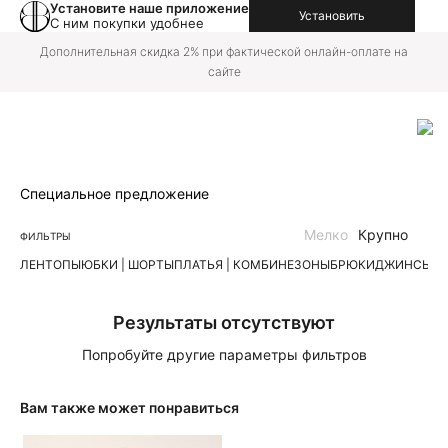
Установите наше приложение
Установить
С ним покупки удобнее
Дополнительная скидка 2% при фактической онлайн-оплате на
сайте
Специальное предложение
Мелко
Крупно
ФИЛЬТРЫ
ЛЕН
ТОПЫ
ЮБКИ | ШОРТЫ
ПЛАТЬЯ | КОМБИНЕЗОНЫ
БРЮКИ
ДЖИНСЫ
К
Результаты отсутствуют
Попробуйте другие параметры фильтров
Вам также может понравиться