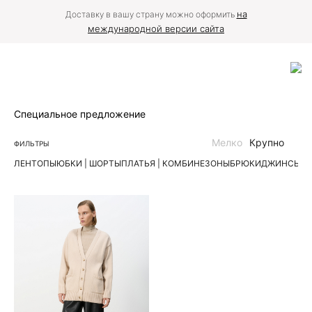
на
Доставку в вашу страну можно оформить
международной версии сайта
Специальное предложение
Мелко
Крупно
ФИЛЬТРЫ
ЛЕН
ТОПЫ
ЮБКИ | ШОРТЫ
ПЛАТЬЯ | КОМБИНЕЗОНЫ
БРЮКИ
ДЖИНСЫ
К