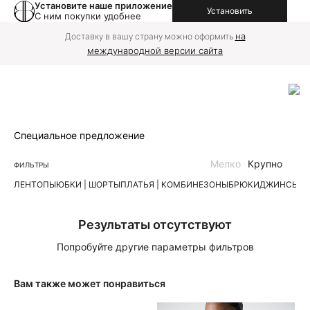
Установите наше приложение
Установить
С ним покупки удобнее
на
Доставку в вашу страну можно оформить
международной версии сайта
Специальное предложение
Мелко
Крупно
ФИЛЬТРЫ
ЛЕН
ТОПЫ
ЮБКИ | ШОРТЫ
ПЛАТЬЯ | КОМБИНЕЗОНЫ
БРЮКИ
ДЖИНСЫ
К
Результаты отсутствуют
Попробуйте другие параметры фильтров
Вам также может понравиться