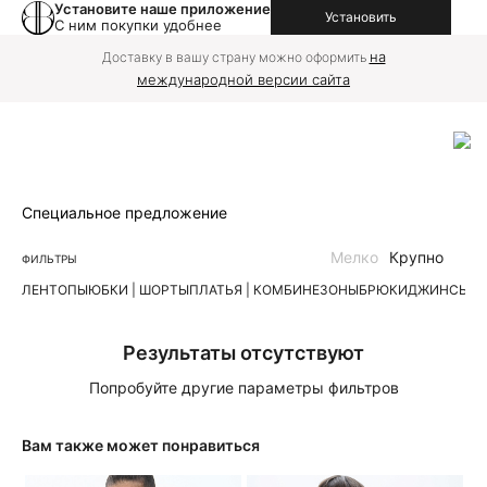
Установите наше приложение
Установить
С ним покупки удобнее
на
Доставку в вашу страну можно оформить
международной версии сайта
Специальное предложение
Мелко
Крупно
ФИЛЬТРЫ
ЛЕН
ТОПЫ
ЮБКИ | ШОРТЫ
ПЛАТЬЯ | КОМБИНЕЗОНЫ
БРЮКИ
ДЖИНСЫ
К
Результаты отсутствуют
Попробуйте другие параметры фильтров
Вам также может понравиться