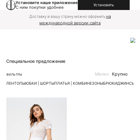
Установите наше приложение
Установить
С ним покупки удобнее
на
Доставку в вашу страну можно оформить
международной версии сайта
Специальное предложение
Мелко
Крупно
ФИЛЬТРЫ
ЛЕН
ТОПЫ
ЮБКИ | ШОРТЫ
ПЛАТЬЯ | КОМБИНЕЗОНЫ
БРЮКИ
ДЖИНСЫ
К