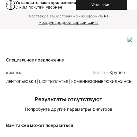
Установите наше приложение
Установить
С ним покупки удобнее
на
Доставку в вашу страну можно оформить
международной версии сайта
Специальное предложение
Мелко
Крупно
ФИЛЬТРЫ
ЛЕН
ТОПЫ
ЮБКИ | ШОРТЫ
ПЛАТЬЯ | КОМБИНЕЗОНЫ
БРЮКИ
ДЖИНСЫ
К
Результаты отсутствуют
Попробуйте другие параметры фильтров
Вам также может понравиться