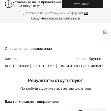
Установите наше приложение
Установить
С ним покупки удобнее
на
Доставку в вашу страну можно оформить
международной версии сайта
Специальное предложение
Мелко
Крупно
ФИЛЬТРЫ
ЛЕН
ТОПЫ
ЮБКИ | ШОРТЫ
ПЛАТЬЯ | КОМБИНЕЗОНЫ
БРЮКИ
ДЖИНСЫ
К
Результаты отсутствуют
Попробуйте другие параметры фильтров
Вам также может понравиться