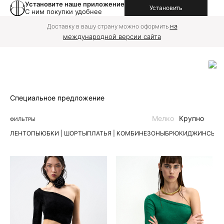
Установите наше приложение
Установить
С ним покупки удобнее
на
Доставку в вашу страну можно оформить
международной версии сайта
Специальное предложение
Мелко
Крупно
ФИЛЬТРЫ
ЛЕН
ТОПЫ
ЮБКИ | ШОРТЫ
ПЛАТЬЯ | КОМБИНЕЗОНЫ
БРЮКИ
ДЖИНСЫ
К