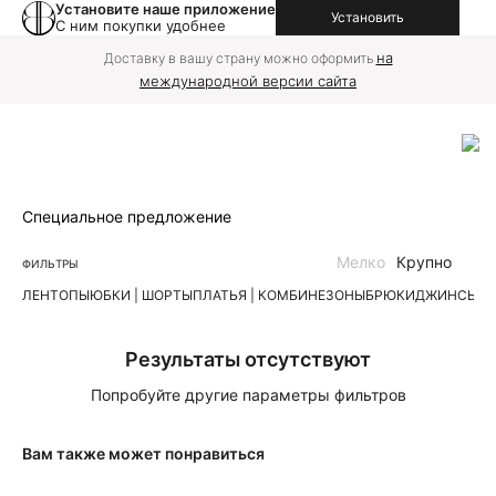
Установите наше приложение
Установить
С ним покупки удобнее
на
Доставку в вашу страну можно оформить
международной версии сайта
Специальное предложение
Мелко
Крупно
ФИЛЬТРЫ
ЛЕН
ТОПЫ
ЮБКИ | ШОРТЫ
ПЛАТЬЯ | КОМБИНЕЗОНЫ
БРЮКИ
ДЖИНСЫ
К
Результаты отсутствуют
Попробуйте другие параметры фильтров
Вам также может понравиться