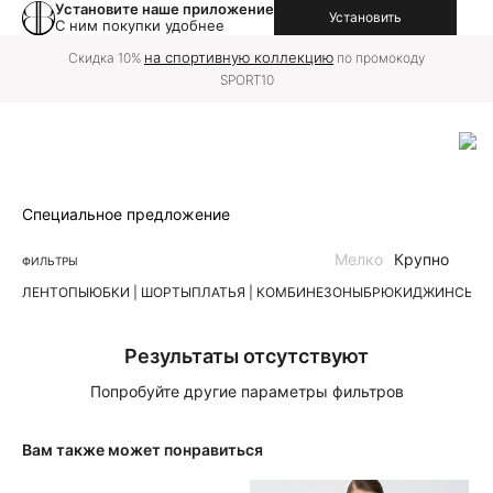
Установите наше приложение
Установить
С ним покупки удобнее
на спортивную коллекцию
Скидка 10%
по промокоду
SPORT10
Специальное предложение
Мелко
Крупно
ФИЛЬТРЫ
ЛЕН
ТОПЫ
ЮБКИ | ШОРТЫ
ПЛАТЬЯ | КОМБИНЕЗОНЫ
БРЮКИ
ДЖИНСЫ
К
Результаты отсутствуют
Попробуйте другие параметры фильтров
Вам также может понравиться