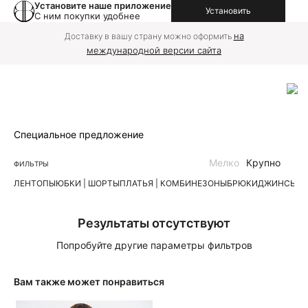
Установите наше приложение
Установить
С ним покупки удобнее
на
Доставку в вашу страну можно оформить
международной версии сайта
Специальное предложение
Мелко
Крупно
ФИЛЬТРЫ
ЛЕН
ТОПЫ
ЮБКИ | ШОРТЫ
ПЛАТЬЯ | КОМБИНЕЗОНЫ
БРЮКИ
ДЖИНСЫ
К
Результаты отсутствуют
Попробуйте другие параметры фильтров
Вам также может понравиться