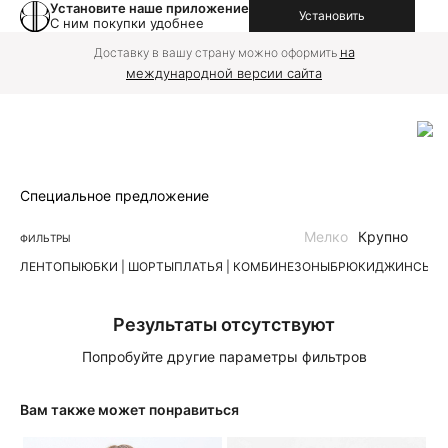
Установите наше приложение
Установить
С ним покупки удобнее
на
Доставку в вашу страну можно оформить
международной версии сайта
Специальное предложение
Мелко
Крупно
ФИЛЬТРЫ
ЛЕН
ТОПЫ
ЮБКИ | ШОРТЫ
ПЛАТЬЯ | КОМБИНЕЗОНЫ
БРЮКИ
ДЖИНСЫ
К
Результаты отсутствуют
Попробуйте другие параметры фильтров
Вам также может понравиться