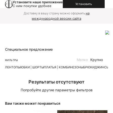
Установите наше приложение
Установить
С ним покупки удобнее
на
Доставку в вашу страну можно оформить
международной версии сайта
Специальное предложение
Мелко
Крупно
ФИЛЬТРЫ
ЛЕН
ТОПЫ
ЮБКИ | ШОРТЫ
ПЛАТЬЯ | КОМБИНЕЗОНЫ
БРЮКИ
ДЖИНСЫ
К
Результаты отсутствуют
Попробуйте другие параметры фильтров
Вам также может понравиться