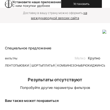
Установите наше приложение
Установить
С ним покупки удобнее
на
Доставку в вашу страну можно оформить
международной версии сайта
Специальное предложение
Мелко
Крупно
ФИЛЬТРЫ
ЛЕН
ТОПЫ
ЮБКИ | ШОРТЫ
ПЛАТЬЯ | КОМБИНЕЗОНЫ
БРЮКИ
ДЖИНСЫ
К
Результаты отсутствуют
Попробуйте другие параметры фильтров
Вам также может понравиться